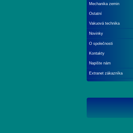
Mechanika zemin
Ostatní
Vakuová technika
Novinky
O společnosti
Kontakty
Napište nám
Extranet zákazníka