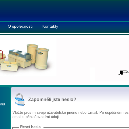
O společnosti
Kontakty
Zapomněli jste heslo?
enu
Vložte prosím svoje uživatelské jméno nebo Email. Po úspěšném res
email s přihlašovacími údaji.
Reset hesla