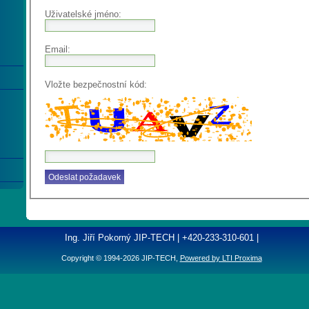
Uživatelské jméno:
Email:
Vložte bezpečnostní kód:
Ing. Jiří Pokorný JIP-TECH | +420-233-310-601 |
Copyright © 1994-2026 JIP-TECH,
Powered by LTI Proxima