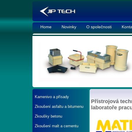
Home
Novinky
O společnosti
Konta
Kamenivo a přísady
Přístrojová tec
Zkoušení asfaltu a bitumenu
laboratoře pracu
Zkoušky betonu
Zkoušení malt a cementu