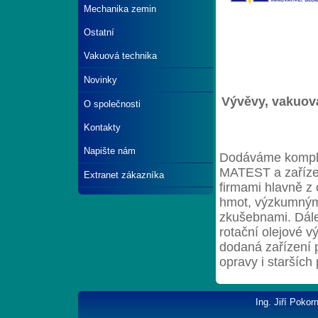
Mechanika zemin
Ostatní
Vakuová technika
Novinky
Vývěvy, vakuov
O společnosti
Kontakty
Napište nám
Dodáváme komplet
MATEST a zařízen
Extranet zákazníka
firmami hlavně z 
hmot, výzkumnými
zkušebnami. Dále
rotační olejové v
dodaná zařízení p
opravy i starších 
Ing. Jiří Poko